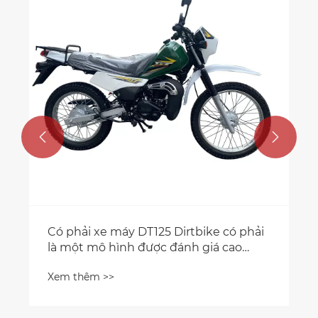


Có phải xe máy DT125 Dirtbike có phải
là một mô hình được đánh giá cao
trong cộng đồng xe máy off-road
Xem thêm >>
không?