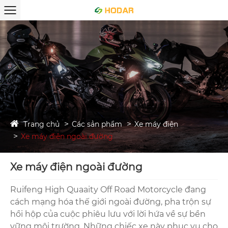
Trang chủ
Các sản phẩm
Xe máy điện
Xe máy điện ngoài đường
Xe máy điện ngoài đường
Ruifeng High Quaaity Off Road Motorcycle đang
cách mạng hóa thế giới ngoài đường, pha trộn sự
hồi hộp của cuộc phiêu lưu với lời hứa về sự bền
vững môi trường. Những chiếc xe này phục vụ cho