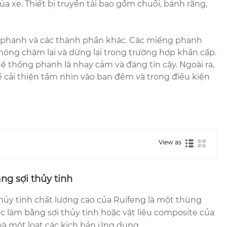
a xe. Thiết bị truyền tải bao gồm chuỗi, bánh răng,
m phanh và các thành phần khác. Các miếng phanh
hóng chậm lại và dừng lại trong trường hợp khẩn cấp.
 thống phanh là nhạy cảm và đáng tin cậy. Ngoài ra,
ể cải thiện tầm nhìn vào ban đêm và trong điều kiện
View as
ng sợi thủy tinh
hủy tinh chất lượng cao của Ruifeng là một thùng
 làm bằng sợi thủy tinh hoặc vật liệu composite của
 và một loạt các kịch bản ứng dụng.