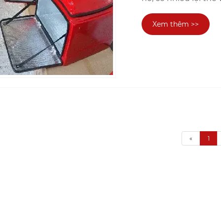
Xem thêm >>
«
1