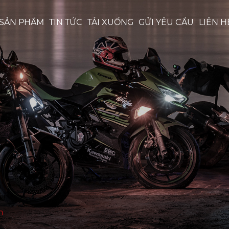
 SẢN PHẨM
TIN TỨC
TẢI XUỐNG
GỬI YÊU CẦU
LIÊN H
n