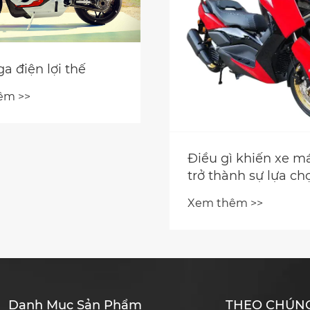
ga điện lợi thế
êm >>
Điều gì khiến xe m
trở thành sự lựa ch
thực cho việc đi lại
Xem thêm >>
đô thị?
Danh Mục Sản Phẩm
THEO CHÚNG