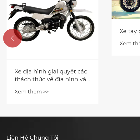
Xe tay 

Xem th
Xe địa hình giải quyết các
thách thức về địa hình và
hiệu suất như thế nào?
Xem thêm >>
Liên Hệ Chúng Tôi