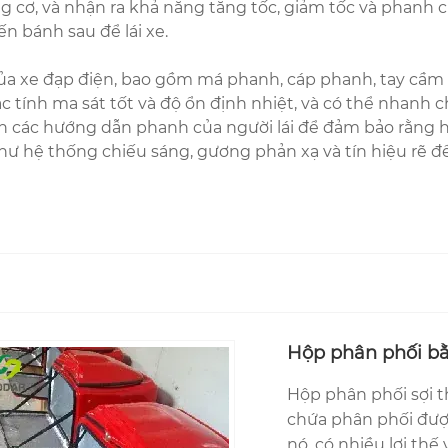
g cơ, và nhận ra khả năng tăng tốc, giảm tốc và phanh củ
n bánh sau để lái xe.
của xe đạp điện, bao gồm má phanh, cáp phanh, tay cầ
 tính ma sát tốt và độ ổn định nhiệt, và có thể nhanh c
 các hướng dẫn phanh của người lái để đảm bảo rằng hệ
như hệ thống chiếu sáng, gương phản xạ và tín hiệu rẽ đ
Hộp phân phối bằ
Hộp phân phối sợi t
chứa phân phối được
nó, có nhiều lợi thế