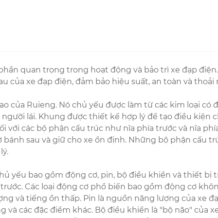
phần quan trọng trong hoạt động và bảo trì xe đạp điện
au của xe đạp điện, đảm bảo hiệu suất, an toàn và thoải 
cao của Ruieng. Nó chủ yếu được làm từ các kim loại có
gười lái. Khung được thiết kế hợp lý để tạo điều kiện c
i với các bộ phận cấu trúc như nĩa phía trước và nĩa phí
ợ bánh sau và giữ cho xe ổn định. Những bộ phận cấu t
lý.
 chủ yếu bao gồm động cơ, pin, bộ điều khiển và thiết bị
ía trước. Các loại động cơ phổ biến bao gồm động cơ k
lượng và tiếng ồn thấp. Pin là nguồn năng lượng của xe đạp
ng và các đặc điểm khác. Bộ điều khiển là "bộ não" của