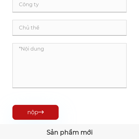
nộp

Sản phẩm mới