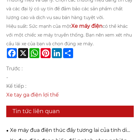
Thương hiệu và đại lý: Chọn các thương hiệu đáng tin cậy
và các đại lý có uy tín để đảm bảo các sản phẩm chất
lượng cao và dịch vụ sau bán hàng tuyệt vời.
Xe máy điện
Hiệu suất: Sức mạnh của một
có thể khác
với một chiếc xe máy truyền thống. Bạn nên xem xét nhu
cầu lái xe của bạn và chọn đúng xe máy.
Facebook
X
WhatsApp
Pinterest
LinkedIn
Share
Trước :
-
Kế tiếp :
Xe tay ga điện lợi thế
Tin tức liên quan
Xe máy đua điện thúc đẩy tương lai của tính di
động hiệu suất như thế nào?