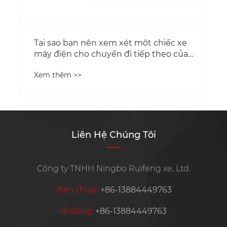
Tại sao bạn nên xem xét một chiếc xe
máy điện cho chuyến đi tiếp theo của
bạn?
Xem thêm >>
Liên Hệ Chúng Tôi
Công ty TNHH Ningbo Ruifeng xe, Ltd.
điện thoại:
+86-13884449763
di động:
+86-13884449763