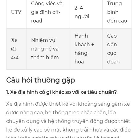
Công việc và
Trung
2–4
gia đình off-
bình
UTV
người
road
đến cao
Hành
Cao
Nhiệm vụ
Xe
khách +
đến
nặng nề và
tải
hàng
cực
thám hiểm
4x4
hóa
đoan
Câu hỏi thường gặp
1. Xe địa hình có gì khác so với xe tiêu chuẩn?
Xe địa hình được thiết kế với khoảng sáng gầm xe
được nâng cao, hệ thống treo chắc chắn, lốp
chuyên dụng và hệ thống truyền động được thiết
kế để xử lý các bề mặt không trải nhựa và các điều