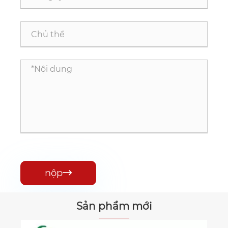
nộp

Sản phẩm mới