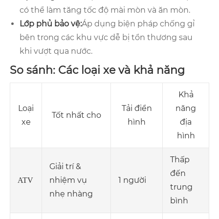
có thể làm tăng tốc độ mài mòn và ăn mòn.
Lớp phủ bảo vệ:
Áp dụng biện pháp chống gỉ
bên trong các khu vực dễ bị tổn thương sau
khi vượt qua nước.
So sánh: Các loại xe và khả năng
Khả
Loại
Tải điển
năng
Tốt nhất cho
xe
hình
địa
hình
Thấp
Giải trí &
đến
nhiệm vụ
1 người
ATV
trung
nhẹ nhàng
bình