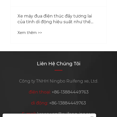
Liên Hệ Chúng Tôi
Công ty TNHH Ningbo Ruifeng xe, Ltd.
điện thoại:
+86-13884449763
di động:
+86-13884449763
E-mail:
krooswon@ruifeng-inc.com