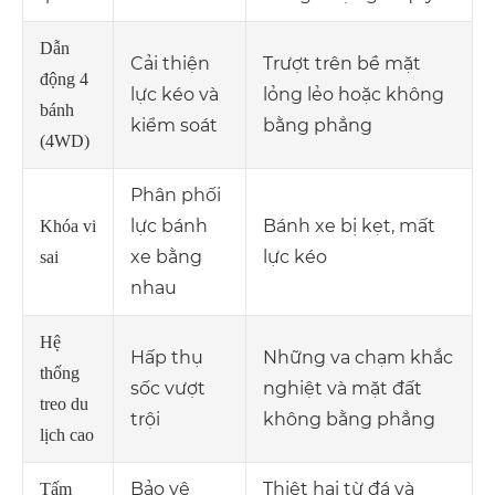
Dẫn
Cải thiện
Trượt trên bề mặt
động 4
lực kéo và
lỏng lẻo hoặc không
bánh
kiểm soát
bằng phẳng
(4WD)
Phân phối
lực bánh
Bánh xe bị kẹt, mất
Khóa vi
xe bằng
lực kéo
sai
nhau
Hệ
Hấp thụ
Những va chạm khắc
thống
sốc vượt
nghiệt và mặt đất
treo du
trội
không bằng phẳng
lịch cao
Bảo vệ
Thiệt hại từ đá và
Tấm