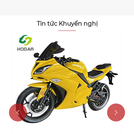
Tin tức Khuyến nghị
Xe mô tô đua điện đang biến đổi
tương lai của môn đua xe thể thao như
thế nào
Xem thêm >>

