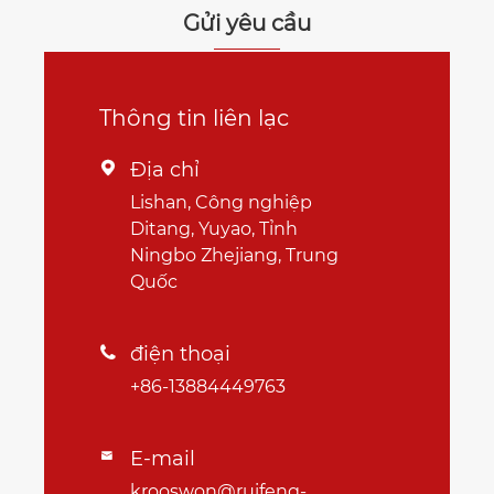
Gửi yêu cầu
Thông tin liên lạc
Địa chỉ

Lishan, Công nghiệp
Ditang, Yuyao, Tỉnh
Ningbo Zhejiang, Trung
Quốc
điện thoại

+86-13884449763
E-mail

krooswon@ruifeng-