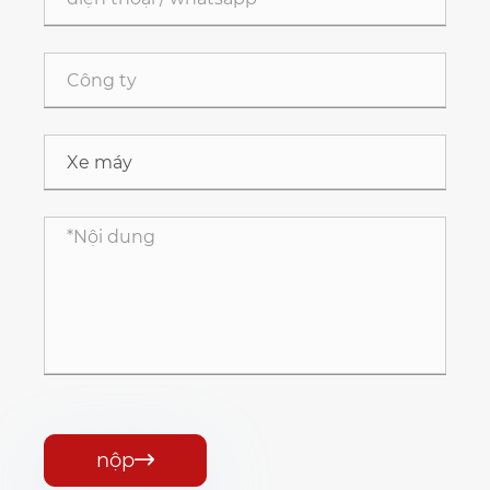
nộp
