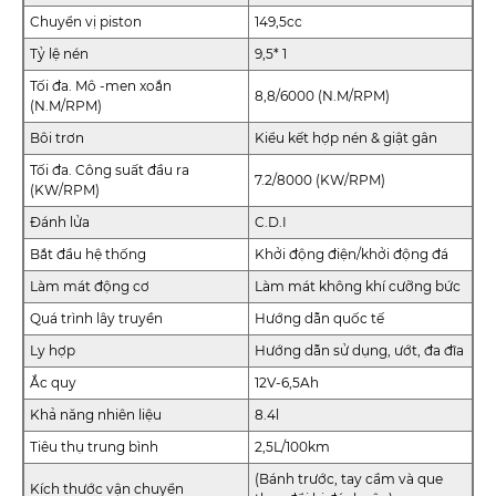
Chuyển vị piston
149,5cc
Tỷ lệ nén
9,5* 1
Tối đa. Mô -men xoắn
8,8/6000 (N.M/RPM)
(N.M/RPM)
Bôi trơn
Kiểu kết hợp nén & giật gân
Tối đa. Công suất đầu ra
7.2/8000 (KW/RPM)
(KW/RPM)
Đánh lửa
C.D.I
Bắt đầu hệ thống
Khởi động điện/khởi động đá
Làm mát động cơ
Làm mát không khí cưỡng bức
Quá trình lây truyền
Hướng dẫn quốc tế
Ly hợp
Hướng dẫn sử dụng, ướt, đa đĩa
Ắc quy
12V-6,5Ah
Khả năng nhiên liệu
8.4l
Tiêu thụ trung bình
2,5L/100km
(Bánh trước, tay cầm và que
Kích thước vận chuyển