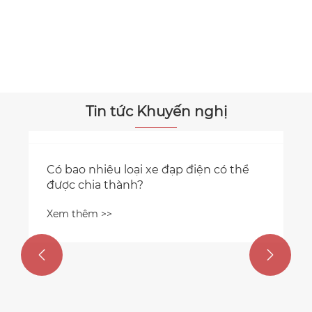
Xe máy xăng
Xem thêm >>
Tin tức Khuyến nghị
Tù
Xe