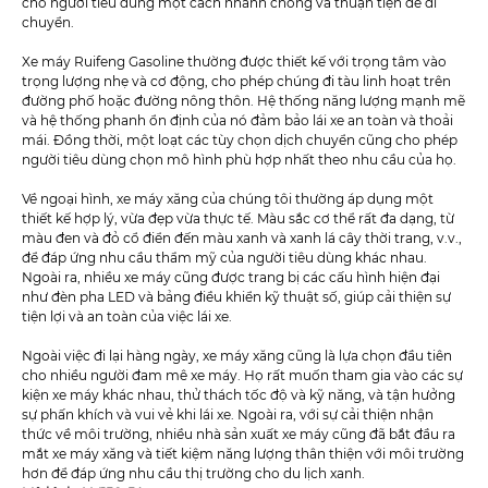
cho người tiêu dùng một cách nhanh chóng và thuận tiện để di
chuyển.
Xe máy Ruifeng Gasoline thường được thiết kế với trọng tâm vào
trọng lượng nhẹ và cơ động, cho phép chúng đi tàu linh hoạt trên
đường phố hoặc đường nông thôn. Hệ thống năng lượng mạnh mẽ
và hệ thống phanh ổn định của nó đảm bảo lái xe an toàn và thoải
mái. Đồng thời, một loạt các tùy chọn dịch chuyển cũng cho phép
người tiêu dùng chọn mô hình phù hợp nhất theo nhu cầu của họ.
Về ngoại hình, xe máy xăng của chúng tôi thường áp dụng một
thiết kế hợp lý, vừa đẹp vừa thực tế. Màu sắc cơ thể rất đa dạng, từ
màu đen và đỏ cổ điển đến màu xanh và xanh lá cây thời trang, v.v.,
để đáp ứng nhu cầu thẩm mỹ của người tiêu dùng khác nhau.
Ngoài ra, nhiều xe máy cũng được trang bị các cấu hình hiện đại
như đèn pha LED và bảng điều khiển kỹ thuật số, giúp cải thiện sự
tiện lợi và an toàn của việc lái xe.
Ngoài việc đi lại hàng ngày, xe máy xăng cũng là lựa chọn đầu tiên
cho nhiều người đam mê xe máy. Họ rất muốn tham gia vào các sự
kiện xe máy khác nhau, thử thách tốc độ và kỹ năng, và tận hưởng
sự phấn khích và vui vẻ khi lái xe. Ngoài ra, với sự cải thiện nhận
thức về môi trường, nhiều nhà sản xuất xe máy cũng đã bắt đầu ra
mắt xe máy xăng và tiết kiệm năng lượng thân thiện với môi trường
hơn để đáp ứng nhu cầu thị trường cho du lịch xanh.