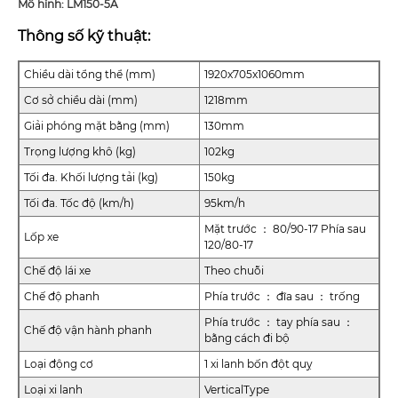
Mô hình: LM150-5A
Thông số kỹ thuật:
Chiều dài tổng thể (mm)
1920x705x1060mm
Cơ sở chiều dài (mm)
1218mm
Giải phóng mặt bằng (mm)
130mm
Trọng lượng khô (kg)
102kg
Tối đa. Khối lượng tải (kg)
150kg
Tối đa. Tốc độ (km/h)
95km/h
Mặt trước ： 80/90-17 Phía sau
Lốp xe
120/80-17
Chế độ lái xe
Theo chuỗi
Chế độ phanh
Phía trước ： đĩa sau ： trống
Phía trước ： tay phía sau ：
Chế độ vận hành phanh
bằng cách đi bộ
Loại động cơ
1 xi lanh bốn đột quỵ
Loại xi lanh
VerticalType