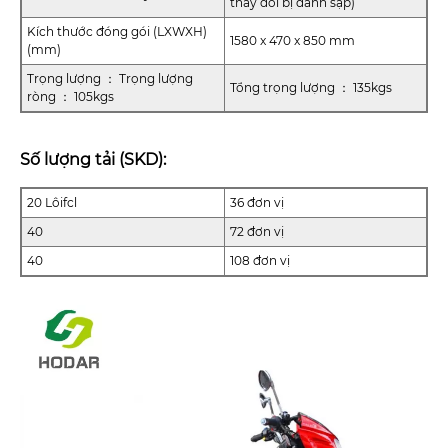
thay đổi bị đánh sập)
Kích thước đóng gói (LXWXH)
1580 x 470 x 850 mm
(mm)
Trọng lượng ： Trọng lượng
Tổng trọng lượng ： 135kgs
ròng ： 105kgs
Số lượng tải (SKD):
20 Lôifcl
36 đơn vị
40
72 đơn vị
40
108 đơn vị