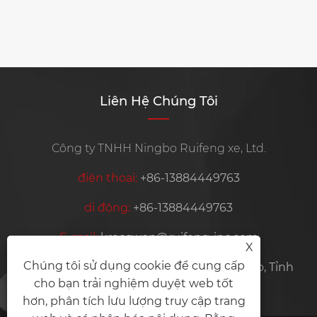


Có bao nhiêu loại xe đạp điện có thể
được chia thành?
Xem thêm >>
Liên Hệ Chúng Tôi
X
Chúng tôi sử dụng cookie để cung cấp
Công ty TNHH Ningbo Ruifeng xe, Ltd.
cho bạn trải nghiệm duyệt web tốt
hơn, phân tích lưu lượng truy cập trang
điện thoại:
+86-13884449763