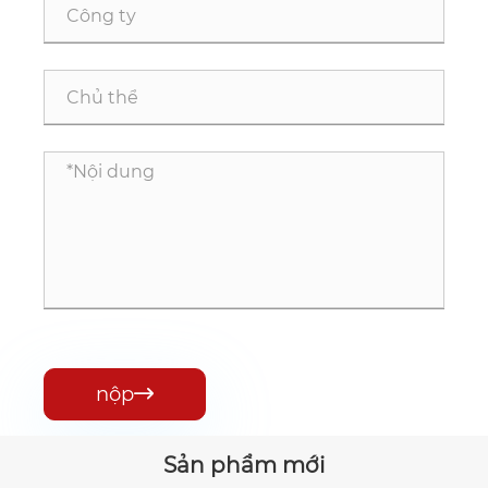
nộp

Sản phẩm mới