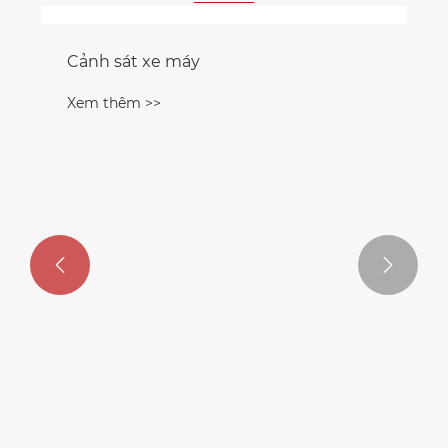


Cảnh sát xe máy