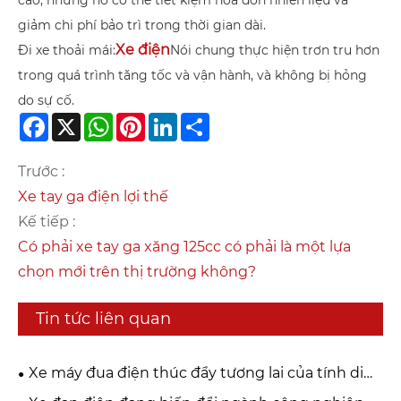
cao, nhưng nó có thể tiết kiệm hóa đơn nhiên liệu và
giảm chi phí bảo trì trong thời gian dài.
Xe điện
Đi xe thoải mái:
Nói chung thực hiện trơn tru hơn
trong quá trình tăng tốc và vận hành, và không bị hỏng
do sự cố.
Facebook
X
WhatsApp
Pinterest
LinkedIn
Share
Trước :
Xe tay ga điện lợi thế
Kế tiếp :
Có phải xe tay ga xăng 125cc có phải là một lựa
chọn mới trên thị trường không?
Tin tức liên quan
Xe máy đua điện thúc đẩy tương lai của tính di
động hiệu suất như thế nào?