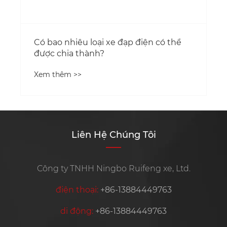
Có bao nhiêu loại xe đạp điện có thể
được chia thành?
Xem thêm >>
Liên Hệ Chúng Tôi
Công ty TNHH Ningbo Ruifeng xe, Ltd.
điện thoại:
+86-13884449763
di động:
+86-13884449763